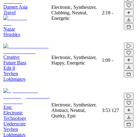
Danger Asia
Electronic, Synthesizer,
Travel
Clubbing, Neutral,
2:18
-
Energetic
Nazar
Hrushko
Creative
Electronic, Synthesizer,
1:09
-
Future Bass
Happy, Energetic
Edit 8
Yevhen
Lokhmatov
Electronic, Synthesizer,
Epic
Abstract, Neutral,
3:53
127
Electronic
Quirky, Epic
Technology
Underscore
Yevhen
Lokhmatov