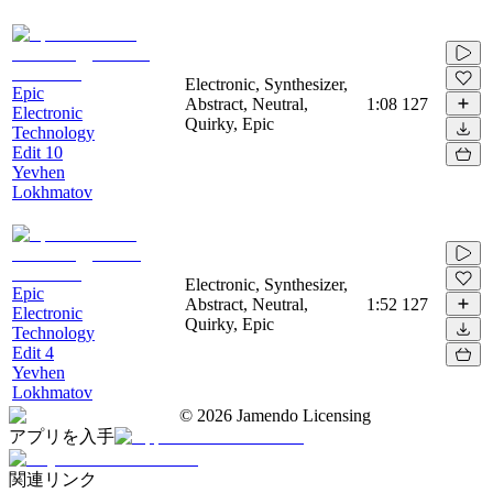
Electronic, Synthesizer,
Epic
Abstract, Neutral,
1:08
127
Electronic
Quirky, Epic
Technology
Edit 10
Yevhen
Lokhmatov
Electronic, Synthesizer,
Epic
Abstract, Neutral,
1:52
127
Electronic
Quirky, Epic
Technology
Edit 4
Yevhen
Lokhmatov
©
2026
Jamendo Licensing
アプリを入手
関連リンク