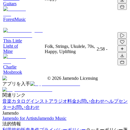
Guitars
ForestMusic
This Little
Light of
Folk, Strings, Ukulele, 70s,
2:58
-
Mine
Happy, Uplifting
Charlie
Mosbrook
©
2026
Jamendo Licensing
アプリを入手
関連リンク
音楽カタログ
インストアラジオ
料金
お問い合わせ
ヘルプセン
ター
お問い合わせ
Jamendo
Jamendo for Artists
Jamendo Music
法的情報
利用規約
販売条件
プライバシーポリシー
クッキーポリシー
著