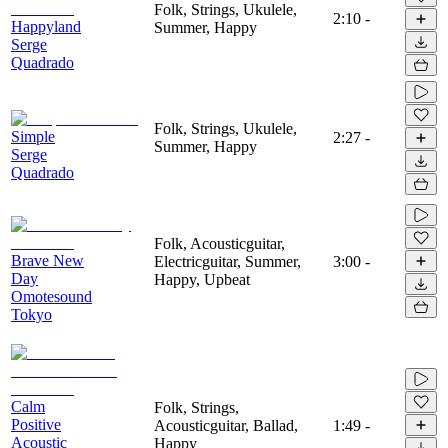
Folk, Strings, Ukulele,
2:10
-
Happyland
Summer, Happy
Serge
Quadrado
Folk, Strings, Ukulele,
Simple
2:27
-
Summer, Happy
Serge
Quadrado
Folk, Acousticguitar,
Brave New
Electricguitar, Summer,
3:00
-
Day
Happy, Upbeat
Omotesound
Tokyo
Calm
Folk, Strings,
Positive
Acousticguitar, Ballad,
1:49
-
Acoustic
Happy