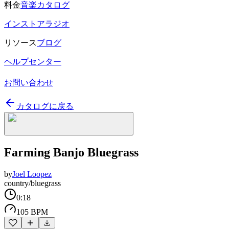
料金
音楽カタログ
インストアラジオ
リソース
ブログ
ヘルプセンター
お問い合わせ
カタログに戻る
Farming Banjo Bluegrass
by
Joel Loopez
country/bluegrass
0:18
105 BPM