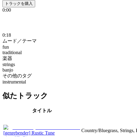
トラックを購入
0:00
0:18
ムード／テーマ
fun
traditional
楽器
strings
banjo
その他のタグ
instrumental
似たトラック
タイトル
Country/Bluegrass, Strings, 
[genrebender] Rustic Tune