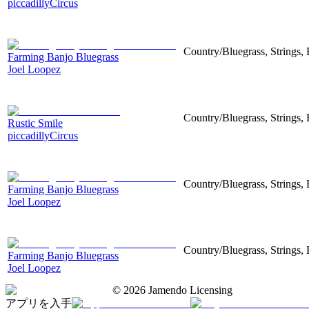
piccadillyCircus
Country/Bluegrass, Strings, 
Farming Banjo Bluegrass
Joel Loopez
Country/Bluegrass, Strings,
Rustic Smile
piccadillyCircus
Country/Bluegrass, Strings, 
Farming Banjo Bluegrass
Joel Loopez
Country/Bluegrass, Strings, 
Farming Banjo Bluegrass
Joel Loopez
©
2026
Jamendo Licensing
アプリを入手