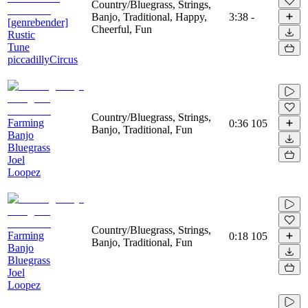
Country/Bluegrass, Strings,
Banjo, Traditional, Happy,
3:38
-
[genrebender]
Cheerful, Fun
Rustic
Tune
piccadillyCircus
Country/Bluegrass, Strings,
Farming
0:36
105
Banjo, Traditional, Fun
Banjo
Bluegrass
Joel
Loopez
Country/Bluegrass, Strings,
Farming
0:18
105
Banjo, Traditional, Fun
Banjo
Bluegrass
Joel
Loopez