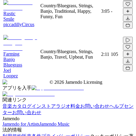
Country/Bluegrass, Strings,
Banjo, Traditional, Happy,
3:05
-
Rustic
Funny, Fun
Smile
piccadillyCircus
Country/Bluegrass, Strings,
Farming
2:11
105
Banjo, Travel, Upbeat, Fun
Banjo
Bluegrass
Joel
Loopez
©
2026
Jamendo Licensing
アプリを入手
関連リンク
音楽カタログ
インストアラジオ
料金
お問い合わせ
ヘルプセン
ター
お問い合わせ
Jamendo
Jamendo for Artists
Jamendo Music
法的情報