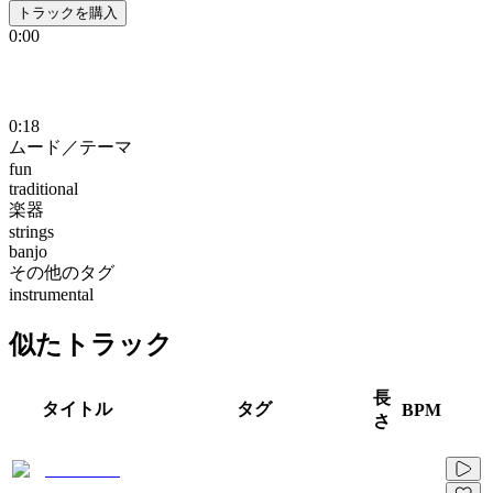
トラックを購入
0:00
0:18
ムード／テーマ
fun
traditional
楽器
strings
banjo
その他のタグ
instrumental
似たトラック
長
タイトル
タグ
BPM
さ