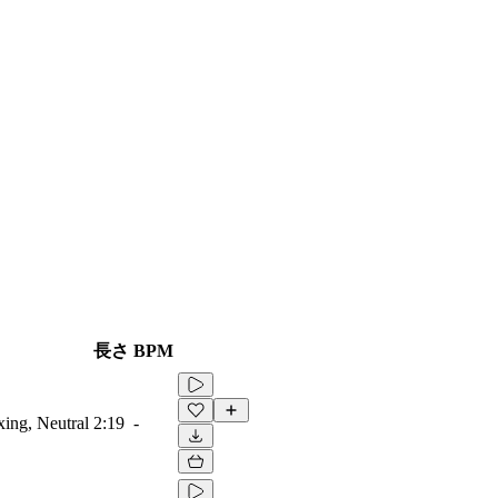
長さ
BPM
ing, Neutral
2:19
-