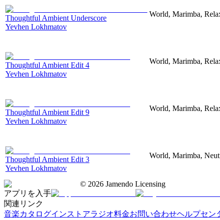
World, Marimba, Relax
Thoughtful Ambient Underscore
Yevhen Lokhmatov
World, Marimba, Relax
Thoughtful Ambient Edit 4
Yevhen Lokhmatov
World, Marimba, Relax
Thoughtful Ambient Edit 9
Yevhen Lokhmatov
World, Marimba, Neutr
Thoughtful Ambient Edit 3
Yevhen Lokhmatov
©
2026
Jamendo Licensing
アプリを入手
関連リンク
音楽カタログ
インストアラジオ
料金
お問い合わせ
ヘルプセン