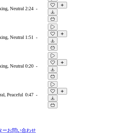
ing, Neutral
2:24
-
ing, Neutral
1:51
-
ing, Neutral
0:20
-
al, Peaceful
0:47
-
ター
お問い合わせ