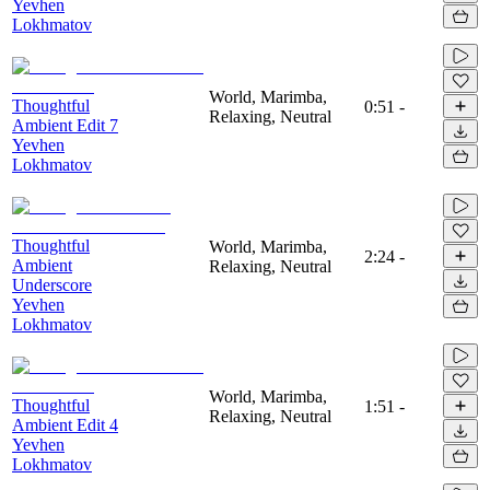
Yevhen
Lokhmatov
World, Marimba,
Thoughtful
0:51
-
Relaxing, Neutral
Ambient Edit 7
Yevhen
Lokhmatov
Thoughtful
World, Marimba,
2:24
-
Ambient
Relaxing, Neutral
Underscore
Yevhen
Lokhmatov
World, Marimba,
Thoughtful
1:51
-
Relaxing, Neutral
Ambient Edit 4
Yevhen
Lokhmatov