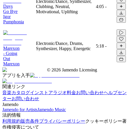
Electronic/Dance, Synthesizer,
Days
Clubbing, Neutral,
4:05
-
Go Bye
Motivational, Uplifting
Igor
Pumphonia
Electronic/Dance, Drums,
5:18
-
Marexon
Synthesizer, Happy, Energetic
- Going
Out
Marexon
©
2026
Jamendo Licensing
アプリを入手
関連リンク
音楽カタログ
インストアラジオ
料金
お問い合わせ
ヘルプセン
ター
お問い合わせ
Jamendo
Jamendo for Artists
Jamendo Music
法的情報
利用規約
販売条件
プライバシーポリシー
クッキーポリシー
著
作権侵害について