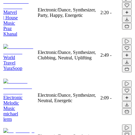
Electronic/Dance, Synthesizer,
Marvel
2:20
-
Party, Happy, Energetic
| House
Music
Praz
Khanal
Electronic/Dance, Synthesizer,
2:49
-
World
Clubbing, Neutral, Uplifting
Travel
YuraSoop
Electronic/Dance, Synthesizer,
Electronic
2:09
-
Neutral, Energetic
Melodic
Music
michael
lerm