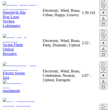
Electronic, Wind, Brass,
Streetstyle Hip
1:39
141
Urban, Happy, Groovy
Hop Loop
Yevhen
Lokhmatov
Electronic, Wind, Brass,
2:32
-
Swing Flight
Party, Dramatic, Upbeat
Oleksii
Bezsalov
Electronic, Wind, Brass,
Electro Swing
Celebration, Neutral,
2:07
-
Jazz
Upbeat, Energetic
moodmode