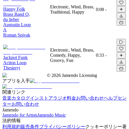
Electronic, Wind, Brass,
Happy Folk
0:08
-
Traditional, Happy
Brass Band O,
du lieber
Augustin Loop
A
Roman Spivak
Electronic, Wind, Brass,
Comedy, Happy,
0:33
-
Jackpot Funk
Groovy, Fun
Action Loop
Thesieryj
©
2026
Jamendo Licensing
アプリを入手
関連リンク
音楽カタログ
インストアラジオ
料金
お問い合わせ
ヘルプセン
ター
お問い合わせ
Jamendo
Jamendo for Artists
Jamendo Music
法的情報
利用規約
販売条件
プライバシーポリシー
クッキーポリシー
著