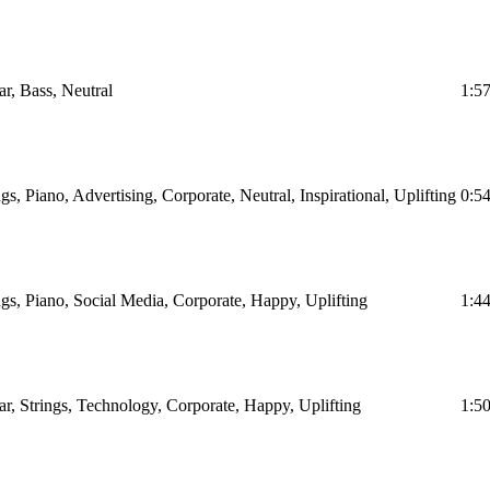
ar, Bass, Neutral
1:5
ngs, Piano, Advertising, Corporate, Neutral, Inspirational, Uplifting
0:5
ings, Piano, Social Media, Corporate, Happy, Uplifting
1:4
tar, Strings, Technology, Corporate, Happy, Uplifting
1:5