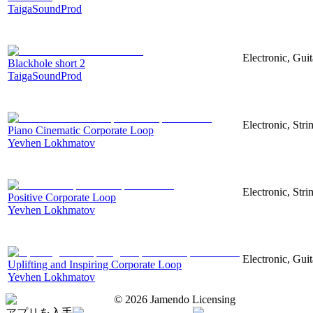
TaigaSoundProd
Electronic, Guit
Blackhole short 2
TaigaSoundProd
Electronic, Stri
Piano Cinematic Corporate Loop
Yevhen Lokhmatov
Electronic, Str
Positive Corporate Loop
Yevhen Lokhmatov
Electronic, Gui
Uplifting and Inspiring Corporate Loop
Yevhen Lokhmatov
©
2026
Jamendo Licensing
アプリを入手