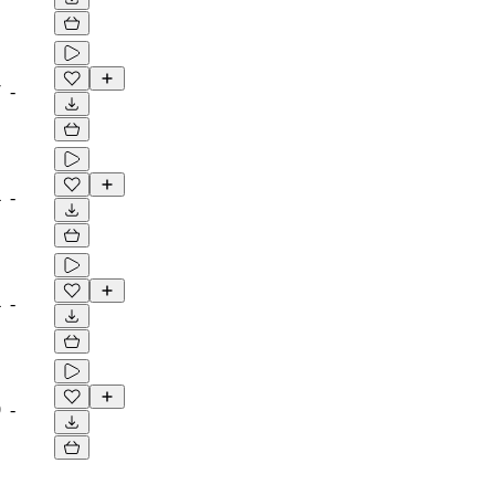
7
-
4
-
4
-
0
-