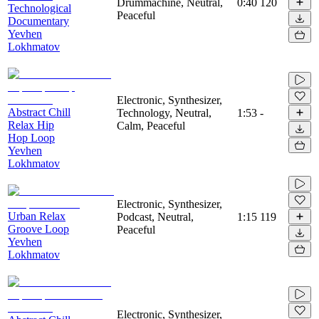
Drummachine, Neutral,
0:40
120
Technological
Peaceful
Documentary
Yevhen
Lokhmatov
Electronic, Synthesizer,
Abstract Chill
Technology, Neutral,
1:53
-
Relax Hip
Calm, Peaceful
Hop Loop
Yevhen
Lokhmatov
Electronic, Synthesizer,
Urban Relax
Podcast, Neutral,
1:15
119
Groove Loop
Peaceful
Yevhen
Lokhmatov
Electronic, Synthesizer,