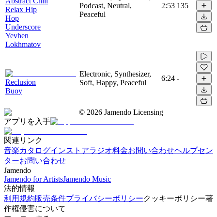
Abstract Chill
Podcast, Neutral,
2:53
135
Relax Hip
Peaceful
Hop
Underscore
Yevhen
Lokhmatov
Electronic, Synthesizer,
6:24
-
Reclusion
Soft, Happy, Peaceful
Buoy
©
2026
Jamendo Licensing
アプリを入手
関連リンク
音楽カタログ
インストアラジオ
料金
お問い合わせ
ヘルプセン
ター
お問い合わせ
Jamendo
Jamendo for Artists
Jamendo Music
法的情報
利用規約
販売条件
プライバシーポリシー
クッキーポリシー
著
作権侵害について