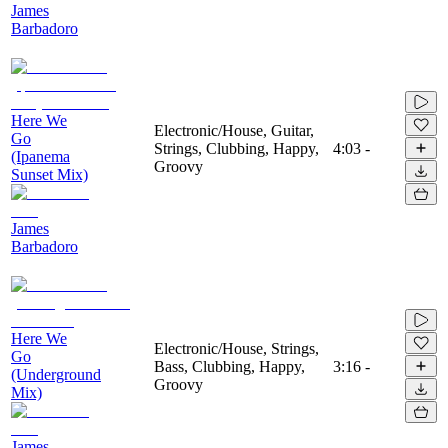
James
Barbadoro
Here We
Electronic/House, Guitar,
Go
Strings, Clubbing, Happy,
4:03
-
(Ipanema
Groovy
Sunset Mix)
James
Barbadoro
Here We
Electronic/House, Strings,
Go
Bass, Clubbing, Happy,
3:16
-
(Underground
Groovy
Mix)
James