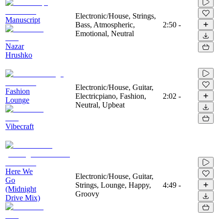
Electronic/House, Strings,
Manuscript
Bass, Atmospheric,
2:50
-
Emotional, Neutral
Nazar
Hrushko
Electronic/House, Guitar,
Fashion
Electricpiano, Fashion,
2:02
-
Lounge
Neutral, Upbeat
Vibecraft
Here We
Electronic/House, Guitar,
Go
Strings, Lounge, Happy,
4:49
-
(Midnight
Groovy
Drive Mix)