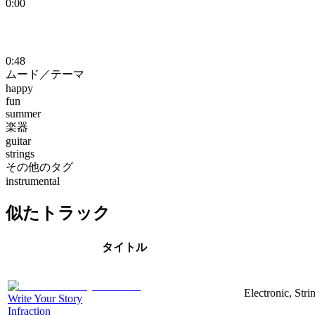
0:00
0:48
ムード／テーマ
happy
fun
summer
楽器
guitar
strings
その他のタグ
instrumental
似たトラック
タイトル
Electronic, Str
Write Your Story
Infraction