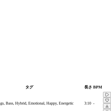
タグ
長さ
BPM
ings, Bass, Hybrid, Emotional, Happy, Energetic
3:10
-