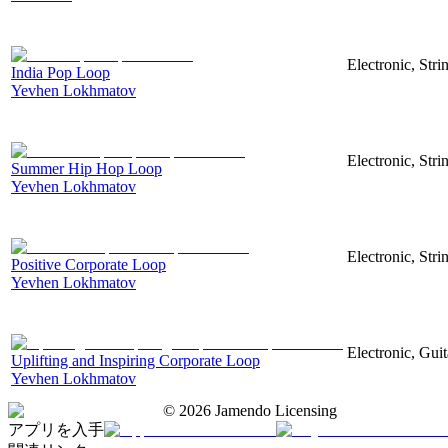
Electronic, Str
India Pop Loop
Yevhen Lokhmatov
Electronic, Str
Summer Hip Hop Loop
Yevhen Lokhmatov
Electronic, Str
Positive Corporate Loop
Yevhen Lokhmatov
Electronic, Gui
Uplifting and Inspiring Corporate Loop
Yevhen Lokhmatov
©
2026
Jamendo Licensing
アプリを入手