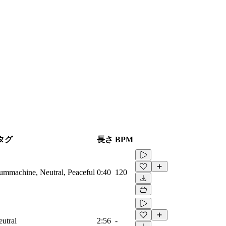
タグ
長さ
BPM
rummachine, Neutral, Peaceful
0:40
120
eutral
2:56
-