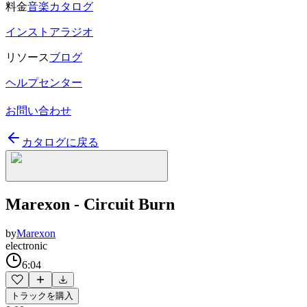
料金
音楽カタログ
インストアラジオ
リソース
ブログ
ヘルプセンター
お問い合わせ
カタログに戻る
Marexon - Circuit Burn
by
Marexon
electronic
6:04
トラックを購入