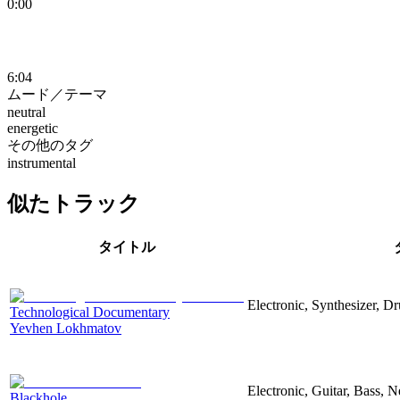
0:00
6:04
ムード／テーマ
neutral
energetic
その他のタグ
instrumental
似たトラック
タイトル
Electronic, Synthesizer, D
Technological Documentary
Yevhen Lokhmatov
Electronic, Guitar, Bass, N
Blackhole