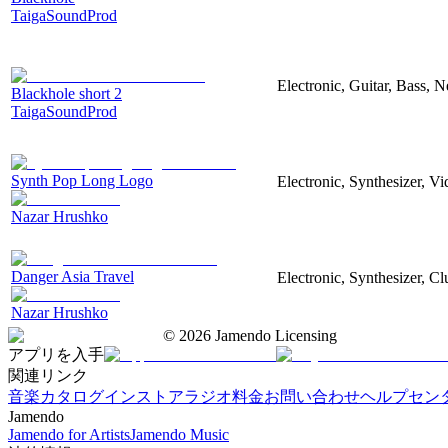
TaigaSoundProd
Electronic, Guitar, Bass, N
Blackhole short 2
TaigaSoundProd
Synth Pop Long Logo
Electronic, Synthesizer, V
Nazar Hrushko
Danger Asia Travel
Electronic, Synthesizer, Cl
Nazar Hrushko
©
2026
Jamendo Licensing
アプリを入手
関連リンク
音楽カタログ
インストアラジオ
料金
お問い合わせ
ヘルプセン
Jamendo
Jamendo for Artists
Jamendo Music