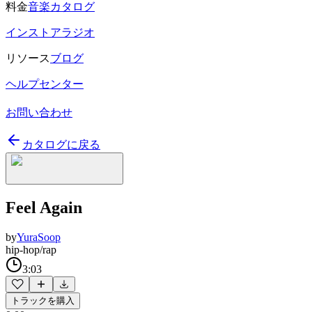
料金
音楽カタログ
インストアラジオ
リソース
ブログ
ヘルプセンター
お問い合わせ
カタログに戻る
Feel Again
by
YuraSoop
hip-hop/rap
3:03
トラックを購入