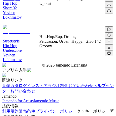
Hip Hop
Upbeat
Short 02
Yevhen
Lokhmatov
Hip-Hop/Rap, Drums,
Streetstyle
Percussion, Urban, Happy,
2:36
142
Hip Hop
Groovy
Underscore
Yevhen
Lokhmatov
©
2026
Jamendo Licensing
アプリを入手
関連リンク
音楽カタログ
インストアラジオ
料金
お問い合わせ
ヘルプセン
ター
お問い合わせ
Jamendo
Jamendo for Artists
Jamendo Music
法的情報
利用規約
販売条件
プライバシーポリシー
クッキーポリシー
著