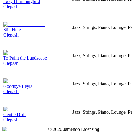
Lazy Hummingbird
Olepash
Jazz, Strings, Piano, Lounge, P
Still Here
Olepash
Jazz, Strings, Piano, Lounge, P
To Paint the Landscape
Olepash
Jazz, Strings, Piano, Lounge, P
Goodbye Leyla
Olepash
Jazz, Strings, Piano, Lounge, P
Gentle Drift
Olepash
©
2026
Jamendo Licensing