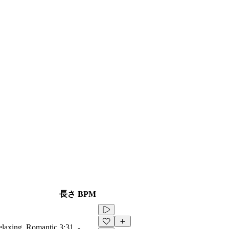
長さ
BPM
Relaxing, Romantic
3:31
-