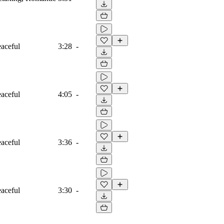
eaceful
3:28
-
eaceful
4:05
-
eaceful
3:36
-
eaceful
3:30
-