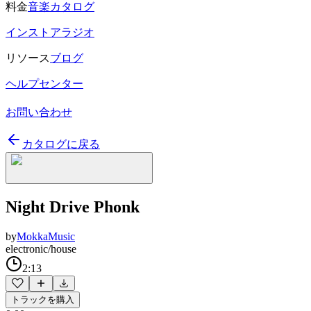
料金
音楽カタログ
インストアラジオ
リソース
ブログ
ヘルプセンター
お問い合わせ
カタログに戻る
Night Drive Phonk
by
MokkaMusic
electronic/house
2:13
トラックを購入