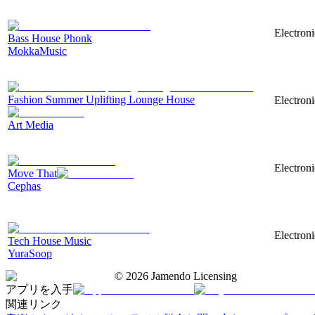
Electron
Bass House Phonk
MokkaMusic
Fashion Summer Uplifting Lounge House
Electroni
Art Media
Electron
Move That
Cephas
Electroni
Tech House Music
YuraSoop
©
2026
Jamendo Licensing
アプリを入手
関連リンク