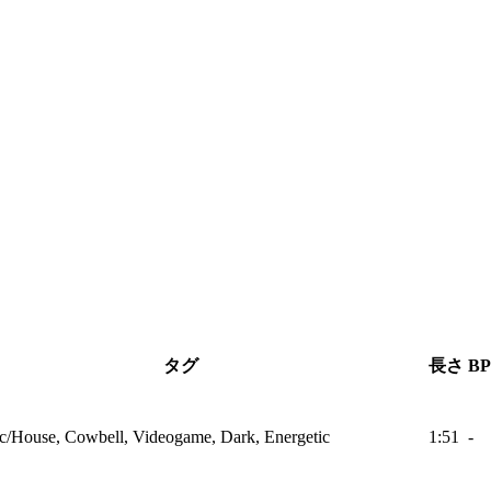
タグ
長さ
B
ic/House, Cowbell, Videogame, Dark, Energetic
1:51
-