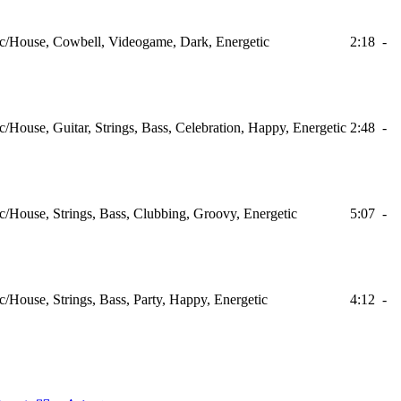
ic/House, Cowbell, Videogame, Dark, Energetic
2:18
-
c/House, Guitar, Strings, Bass, Celebration, Happy, Energetic
2:48
-
ic/House, Strings, Bass, Clubbing, Groovy, Energetic
5:07
-
c/House, Strings, Bass, Party, Happy, Energetic
4:12
-