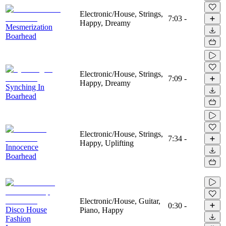
Electronic/House, Strings,
7:03
-
Happy, Dreamy
Mesmerization
Boarhead
Electronic/House, Strings,
7:09
-
Happy, Dreamy
Synching In
Boarhead
Electronic/House, Strings,
7:34
-
Happy, Uplifting
Innocence
Boarhead
Electronic/House, Guitar,
0:30
-
Disco House
Piano, Happy
Fashion