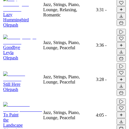
Jazz, Strings, Piano,
Lounge, Relaxing,
3:31
-
Lazy
Romantic
Hummingbird
Olepash
Jazz, Strings, Piano,
3:36
-
Goodbye
Lounge, Peaceful
Leyla
Olepash
Jazz, Strings, Piano,
3:28
-
Lounge, Peaceful
Still Here
Olepash
Jazz, Strings, Piano,
To Paint
4:05
-
Lounge, Peaceful
the
Landscape