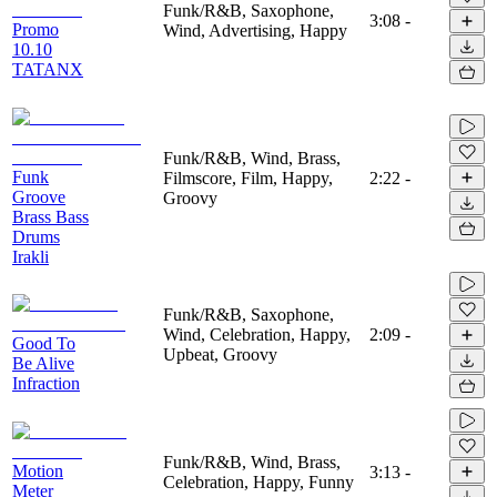
Funk/R&B, Saxophone,
3:08
-
Promo
Wind, Advertising, Happy
10.10
TATANX
Funk/R&B, Wind, Brass,
Funk
Filmscore, Film, Happy,
2:22
-
Groove
Groovy
Brass Bass
Drums
Irakli
Funk/R&B, Saxophone,
Wind, Celebration, Happy,
2:09
-
Good To
Upbeat, Groovy
Be Alive
Infraction
Funk/R&B, Wind, Brass,
Motion
3:13
-
Celebration, Happy, Funny
Meter