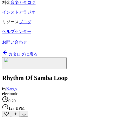
料金
音楽カタログ
インストアラジオ
リソース
ブログ
ヘルプセンター
お問い合わせ
カタログに戻る
Rhythm Of Samba Loop
by
Nargo
electronic
0:20
127 BPM