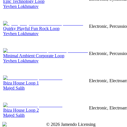
Epic Technology Loop
Yevhen Lokhmatov
Electronic, Percussi
Quirky Playful Fun Rock Loop
Yevhen Lokhmatov
Electronic, Percussi
Minimal Ambient Corporate Loop
Yevhen Lokhmatov
Electronic, Electroam
Ibiza House Loop 1
Majed Salih
Electronic, Electroa
Ibiza House Loop 2
Majed Salih
©
2026
Jamendo Licensing