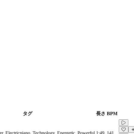
タグ
長さ
BPM
er, Electricpiano, Technology, Energetic, Powerful
1:49
141