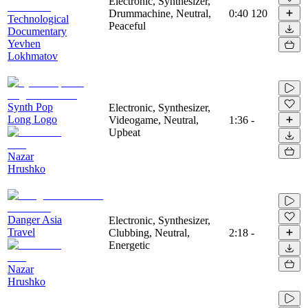
Electronic, Synthesizer,
Drummachine, Neutral,
0:40
120
Technological
Peaceful
Documentary
Yevhen
Lokhmatov
Synth Pop
Electronic, Synthesizer,
Long Logo
Videogame, Neutral,
1:36
-
Upbeat
Nazar
Hrushko
Danger Asia
Electronic, Synthesizer,
Travel
Clubbing, Neutral,
2:18
-
Energetic
Nazar
Hrushko