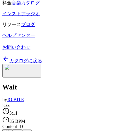
料金
音楽カタログ
インストアラジオ
リソース
ブログ
ヘルプセンター
お問い合わせ
カタログに戻る
Wait
by
JO.BITE
jazz
3:11
85 BPM
Content ID