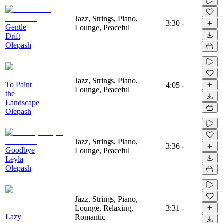
Jazz, Strings, Piano,
3:30
-
Gentle
Lounge, Peaceful
Drift
Olepash
Jazz, Strings, Piano,
To Paint
4:05
-
Lounge, Peaceful
the
Landscape
Olepash
Jazz, Strings, Piano,
3:36
-
Goodbye
Lounge, Peaceful
Leyla
Olepash
Jazz, Strings, Piano,
Lounge, Relaxing,
3:31
-
Lazy
Romantic