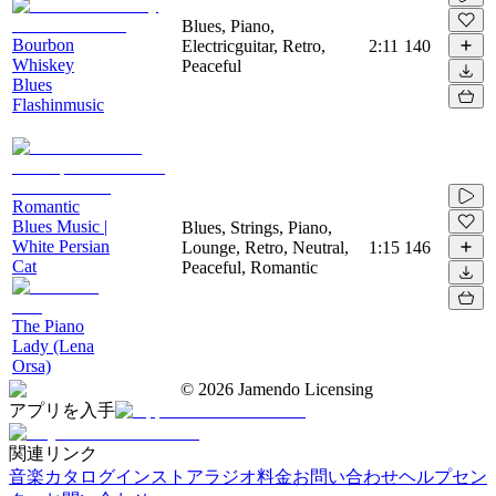
Blues, Piano,
Bourbon
Electricguitar, Retro,
2:11
140
Whiskey
Peaceful
Blues
Flashinmusic
Romantic
Blues Music |
Blues, Strings, Piano,
White Persian
Lounge, Retro, Neutral,
1:15
146
Cat
Peaceful, Romantic
The Piano
Lady (Lena
Orsa)
©
2026
Jamendo Licensing
アプリを入手
関連リンク
音楽カタログ
インストアラジオ
料金
お問い合わせ
ヘルプセン