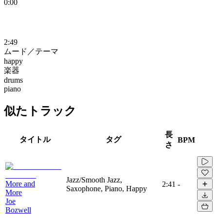
0:00
2:49
ムード／テーマ
happy
楽器
drums
piano
似たトラック
長
タイトル
タグ
BPM
さ
Jazz/Smooth Jazz,
More and
2:41
-
Saxophone, Piano, Happy
More
Joe
Bozwell