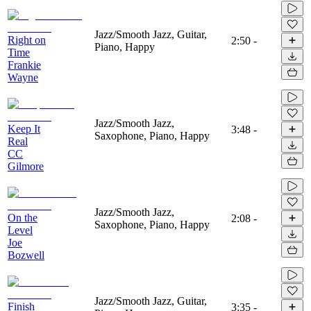
Jazz/Smooth Jazz, Guitar,
Right on
2:50
-
Piano, Happy
Time
Frankie
Wayne
Jazz/Smooth Jazz,
Keep It
3:48
-
Saxophone, Piano, Happy
Real
CC
Gilmore
Jazz/Smooth Jazz,
On the
2:08
-
Saxophone, Piano, Happy
Level
Joe
Bozwell
Jazz/Smooth Jazz, Guitar,
Finish
3:35
-