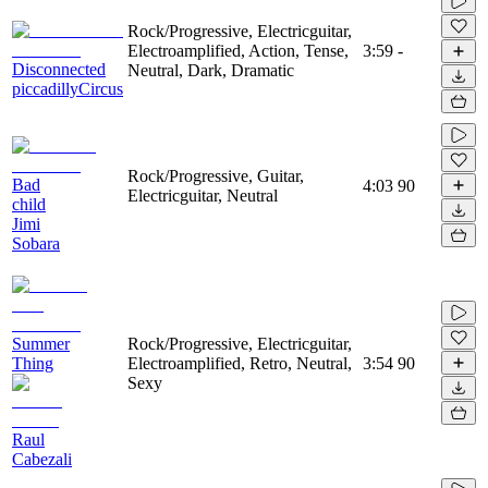
Rock/Progressive, Electricguitar,
Electroamplified, Action, Tense,
3:59
-
Disconnected
Neutral, Dark, Dramatic
piccadillyCircus
Rock/Progressive, Guitar,
Bad
4:03
90
Electricguitar, Neutral
child
Jimi
Sobara
Summer
Rock/Progressive, Electricguitar,
Thing
Electroamplified, Retro, Neutral,
3:54
90
Sexy
Raul
Cabezali