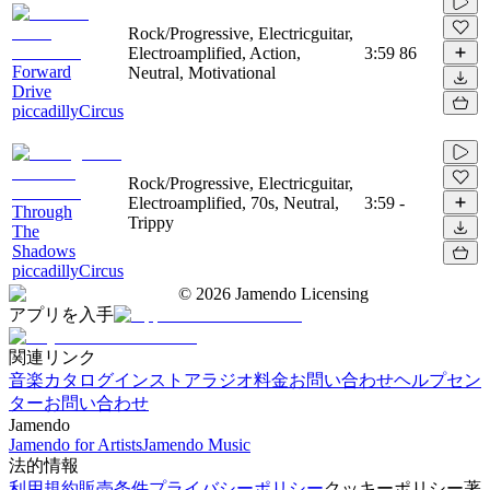
Rock/Progressive, Electricguitar,
Electroamplified, Action,
3:59
86
Forward
Neutral, Motivational
Drive
piccadillyCircus
Rock/Progressive, Electricguitar,
Electroamplified, 70s, Neutral,
3:59
-
Through
Trippy
The
Shadows
piccadillyCircus
©
2026
Jamendo Licensing
アプリを入手
関連リンク
音楽カタログ
インストアラジオ
料金
お問い合わせ
ヘルプセン
ター
お問い合わせ
Jamendo
Jamendo for Artists
Jamendo Music
法的情報
利用規約
販売条件
プライバシーポリシー
クッキーポリシー
著