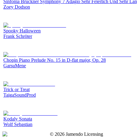
Sinfonia Bruckner Symphony 7 Adagio Sehr Feierlich Und Sehr La
Zoey Dodson
Spooky Halloween
Frank Schröter
Chopin Piano Prelude No. 15 in D-flat major, Op. 28
GarsuMene
Trick or Treat
TaigaSoundProd
Kodaly Sonata
Wolf Sebastian
©
2026
Jamendo Licensing