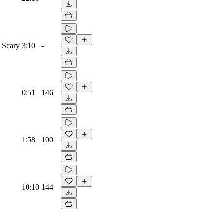
, Scary
3:10
-
0:51
146
1:58
100
10:10
144