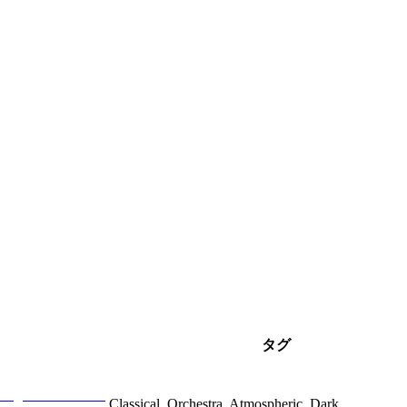
タグ
Classical, Orchestra, Atmospheric, Dark