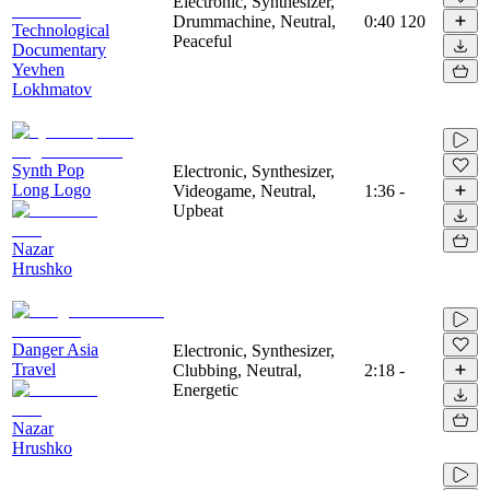
Electronic, Synthesizer,
Drummachine, Neutral,
0:40
120
Technological
Peaceful
Documentary
Yevhen
Lokhmatov
Synth Pop
Electronic, Synthesizer,
Long Logo
Videogame, Neutral,
1:36
-
Upbeat
Nazar
Hrushko
Danger Asia
Electronic, Synthesizer,
Travel
Clubbing, Neutral,
2:18
-
Energetic
Nazar
Hrushko