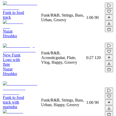
Funk to food
Funk/R&B, Strings, Bass,
track
1:06
90
Urban, Groovy
Nazar
Hrushko
Funk/R&B,
New Funk
Acousticguitar, Flute,
0:27
120
Logo with
Vlog, Happy, Groovy
flute
Nazar
Hrushko
Funk to food
Funk/R&B, Strings, Bass,
track with
1:06
90
Urban, Happy, Groovy
marimba