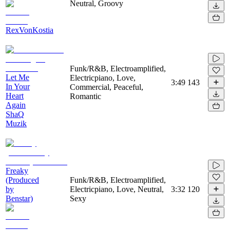
Neutral, Groovy
RexVonKostia
Funk/R&B, Electroamplified,
Let Me
Electricpiano, Love,
3:49
143
In Your
Commercial, Peaceful,
Heart
Romantic
Again
ShaQ
Muzik
Freaky
(Produced
Funk/R&B, Electroamplified,
by
Electricpiano, Love, Neutral,
3:32
120
Benstar)
Sexy