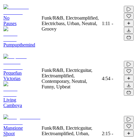
No
Funk/R&B, Electroamplified,
Pauses
Electricbass, Urban, Neutral,
1:11
-
Groovy
Pumpupthemind
Funk/R&B, Electricguitar,
Pequeñas
Electroamplified,
Victorias
4:54
-
Contemporary, Neutral,
Funny, Upbeat
Living
Camboya
Mangione
Funk/R&B, Electricguitar,
Shoot
Electroamplified, Urban,
2:15
-