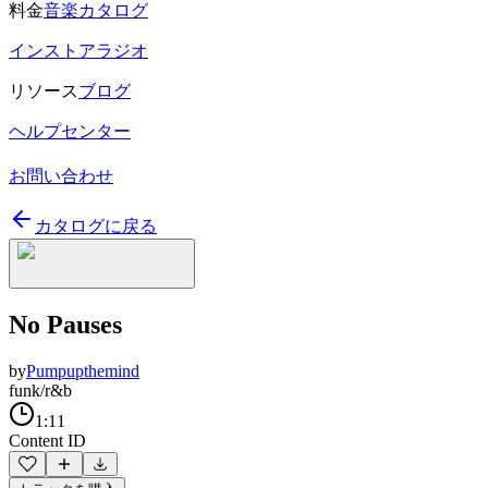
料金
音楽カタログ
インストアラジオ
リソース
ブログ
ヘルプセンター
お問い合わせ
カタログに戻る
No Pauses
by
Pumpupthemind
funk/r&b
1:11
Content ID