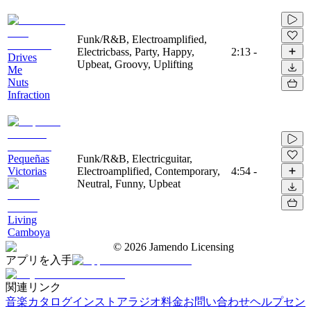
Funk/R&B, Electroamplified,
Electricbass, Party, Happy,
2:13
-
Drives
Upbeat, Groovy, Uplifting
Me
Nuts
Infraction
Pequeñas
Funk/R&B, Electricguitar,
Victorias
Electroamplified, Contemporary,
4:54
-
Neutral, Funny, Upbeat
Living
Camboya
©
2026
Jamendo Licensing
アプリを入手
関連リンク
音楽カタログ
インストアラジオ
料金
お問い合わせ
ヘルプセン