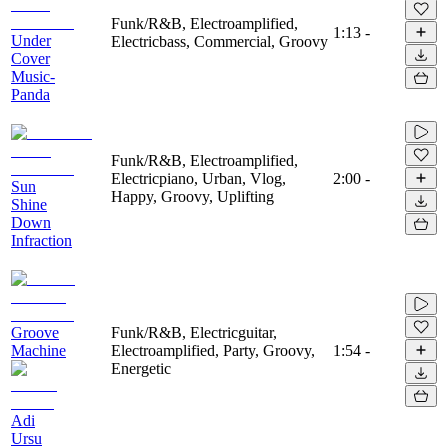
Funk/R&B, Electroamplified,
1:13
-
Under
Electricbass, Commercial, Groovy
Cover
Music-
Panda
Funk/R&B, Electroamplified,
Electricpiano, Urban, Vlog,
2:00
-
Sun
Happy, Groovy, Uplifting
Shine
Down
Infraction
Groove
Funk/R&B, Electricguitar,
Machine
Electroamplified, Party, Groovy,
1:54
-
Energetic
Adi
Ursu