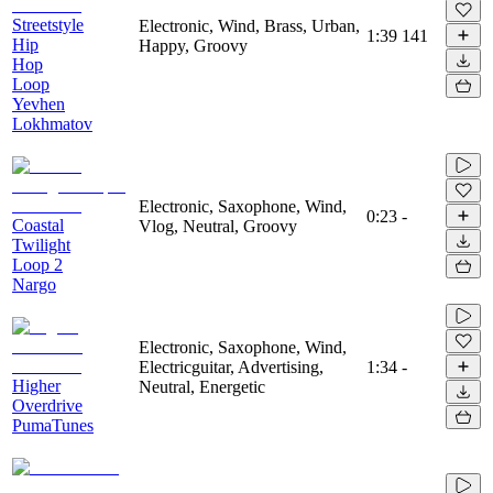
Streetstyle
Electronic, Wind, Brass, Urban,
1:39
141
Hip
Happy, Groovy
Hop
Loop
Yevhen
Lokhmatov
Electronic, Saxophone, Wind,
0:23
-
Coastal
Vlog, Neutral, Groovy
Twilight
Loop 2
Nargo
Electronic, Saxophone, Wind,
Electricguitar, Advertising,
1:34
-
Higher
Neutral, Energetic
Overdrive
PumaTunes