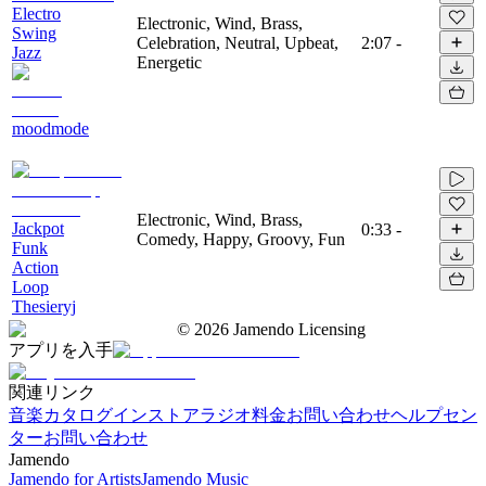
Electro
Electronic, Wind, Brass,
Swing
Celebration, Neutral, Upbeat,
2:07
-
Jazz
Energetic
moodmode
Electronic, Wind, Brass,
Jackpot
0:33
-
Comedy, Happy, Groovy, Fun
Funk
Action
Loop
Thesieryj
©
2026
Jamendo Licensing
アプリを入手
関連リンク
音楽カタログ
インストアラジオ
料金
お問い合わせ
ヘルプセン
ター
お問い合わせ
Jamendo
Jamendo for Artists
Jamendo Music