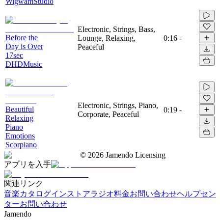
WigwamStudio
Electronic, Strings, Bass,
Before the
Lounge, Relaxing,
0:16
-
Day is Over
Peaceful
17sec
DHDMusic
Electronic, Strings, Piano,
Beautiful
0:19
-
Corporate, Peaceful
Relaxing
Piano
Emotions
Scorpiano
©
2026
Jamendo Licensing
アプリを入手
関連リンク
音楽カタログ
インストアラジオ
料金
お問い合わせ
ヘルプセン
ター
お問い合わせ
Jamendo