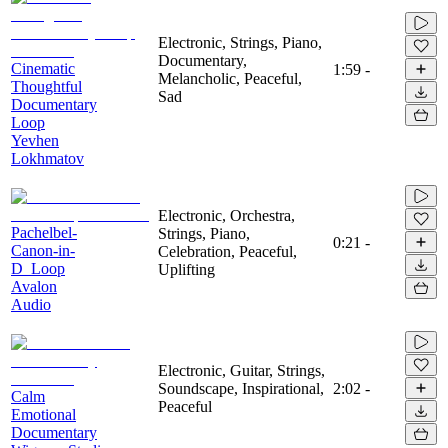
Electronic, Strings, Piano,
Documentary,
Cinematic
1:59
-
Melancholic, Peaceful,
Thoughtful
Sad
Documentary
Loop
Yevhen
Lokhmatov
Electronic, Orchestra,
Pachelbel-
Strings, Piano,
0:21
-
Canon-in-
Celebration, Peaceful,
D_Loop
Uplifting
Avalon
Audio
Electronic, Guitar, Strings,
Soundscape, Inspirational,
2:02
-
Calm
Peaceful
Emotional
Documentary