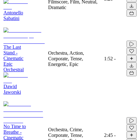
Filmscore, Film, Neutral,
Dramatic
Antonello
Sabatini
The Last
Stand -
Orchestra, Action,
Cinematic
Corporate, Tense,
1:52
-
Epic
Energetic, Epic
Orchestral
Dawid
Jaworski
No Time to
Orchestra, Crime,
Breathe -
Corporate, Tense,
2:45
-
Cinematic