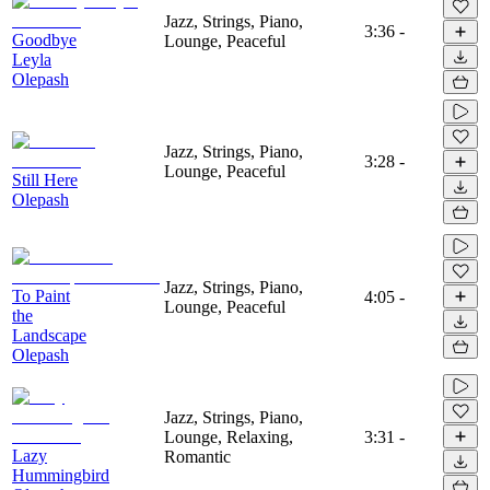
Jazz, Strings, Piano,
3:36
-
Goodbye
Lounge, Peaceful
Leyla
Olepash
Jazz, Strings, Piano,
3:28
-
Lounge, Peaceful
Still Here
Olepash
Jazz, Strings, Piano,
To Paint
4:05
-
Lounge, Peaceful
the
Landscape
Olepash
Jazz, Strings, Piano,
Lounge, Relaxing,
3:31
-
Lazy
Romantic
Hummingbird