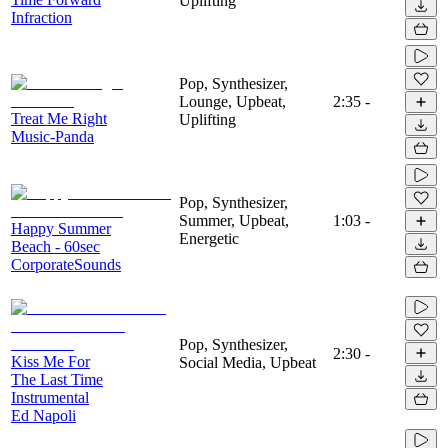
Uplifting
Infraction
Pop, Synthesizer,
Lounge, Upbeat,
2:35
-
Treat Me Right
Uplifting
Music-Panda
Pop, Synthesizer,
Summer, Upbeat,
1:03
-
Happy Summer
Energetic
Beach - 60sec
CorporateSounds
Pop, Synthesizer,
2:30
-
Kiss Me For
Social Media, Upbeat
The Last Time
Instrumental
Ed Napoli