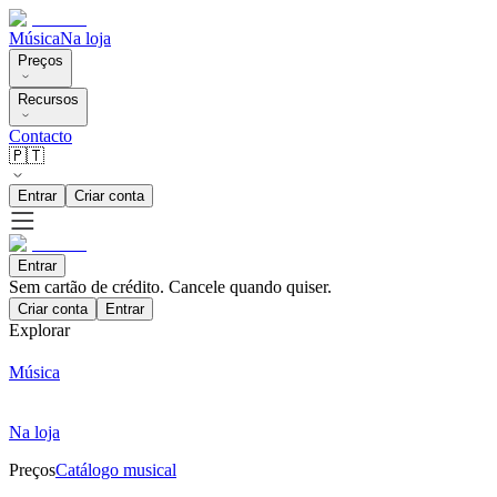
Música
Na loja
Preços
Recursos
Contacto
🇵🇹
Entrar
Criar conta
Entrar
Sem cartão de crédito. Cancele quando quiser.
Criar conta
Entrar
Explorar
Música
Na loja
Preços
Catálogo musical