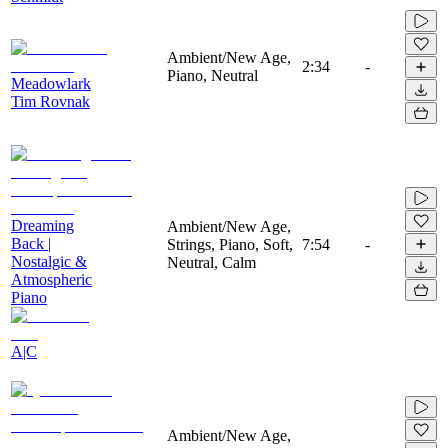
Ambient/New Age,
2:34
-
Piano, Neutral
Meadowlark
Tim Rovnak
Dreaming
Ambient/New Age,
Back |
Strings, Piano, Soft,
7:54
-
Nostalgic &
Neutral, Calm
Atmospheric
Piano
A|C
Ambient/New Age,