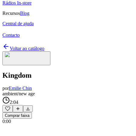
Rádios In-store
Recursos
Blog
Central de ajuda
Contacto
Voltar ao catálogo
Kingdom
por
Emilie Chin
ambient/new age
2:04
Comprar faixa
0:00