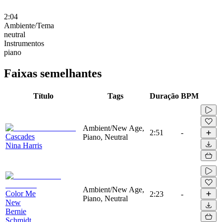
2:04
Ambiente/Tema
neutral
Instrumentos
piano
Faixas semelhantes
Título
Tags
Duração
BPM
Ambient/New Age,
2:51
-
Cascades
Piano, Neutral
Nina Harris
Ambient/New Age,
Color Me
2:23
-
Piano, Neutral
New
Bernie
Schmidt