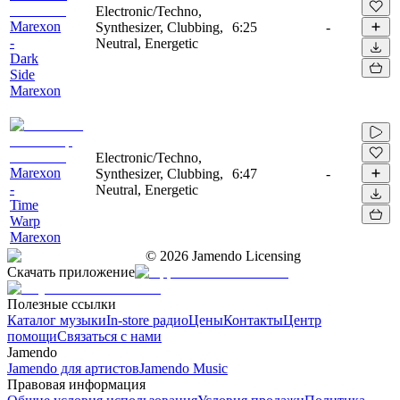
Electronic/Techno,
Marexon
Synthesizer, Clubbing,
6:25
-
-
Neutral, Energetic
Dark
Side
Marexon
Electronic/Techno,
Marexon
Synthesizer, Clubbing,
6:47
-
-
Neutral, Energetic
Time
Warp
Marexon
©
2026
Jamendo Licensing
Скачать приложение
Полезные ссылки
Каталог музыки
In-store радио
Цены
Контакты
Центр
помощи
Связаться с нами
Jamendo
Jamendo для артистов
Jamendo Music
Правовая информация