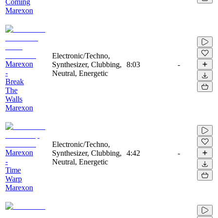
Coming
Marexon
Electronic/Techno,
Marexon
Synthesizer, Clubbing,
8:03
-
-
Neutral, Energetic
Break
The
Walls
Marexon
Electronic/Techno,
Marexon
Synthesizer, Clubbing,
4:42
-
-
Neutral, Energetic
Time
Warp
Marexon