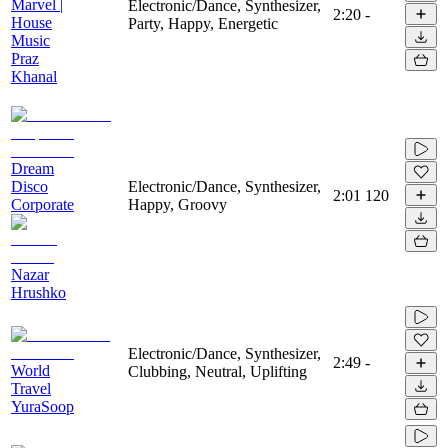
Marvel |
Electronic/Dance, Synthesizer,
2:20
-
House
Party, Happy, Energetic
Music
Praz
Khanal
Dream
Disco
Electronic/Dance, Synthesizer,
2:01
120
Corporate
Happy, Groovy
Nazar
Hrushko
Electronic/Dance, Synthesizer,
2:49
-
World
Clubbing, Neutral, Uplifting
Travel
YuraSoop