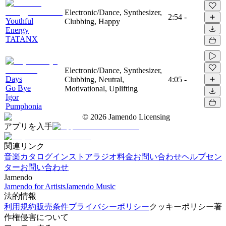
Electronic/Dance, Synthesizer,
2:54
-
Youthful
Clubbing, Happy
Energy
TATANX
Electronic/Dance, Synthesizer,
Days
Clubbing, Neutral,
4:05
-
Go Bye
Motivational, Uplifting
Igor
Pumphonia
©
2026
Jamendo Licensing
アプリを入手
関連リンク
音楽カタログ
インストアラジオ
料金
お問い合わせ
ヘルプセン
ター
お問い合わせ
Jamendo
Jamendo for Artists
Jamendo Music
法的情報
利用規約
販売条件
プライバシーポリシー
クッキーポリシー
著
作権侵害について