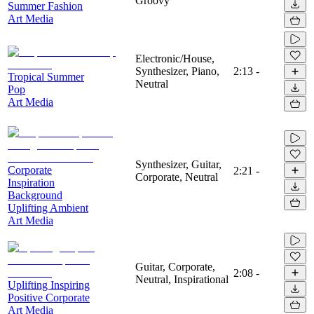
Groovy
Summer Fashion
Art Media
Electronic/House,
Synthesizer, Piano,
2:13
-
Tropical Summer
Neutral
Pop
Art Media
Synthesizer, Guitar,
Corporate
2:21
-
Corporate, Neutral
Inspiration
Background
Uplifting Ambient
Art Media
Guitar, Corporate,
2:08
-
Neutral, Inspirational
Uplifting Inspiring
Positive Corporate
Art Media