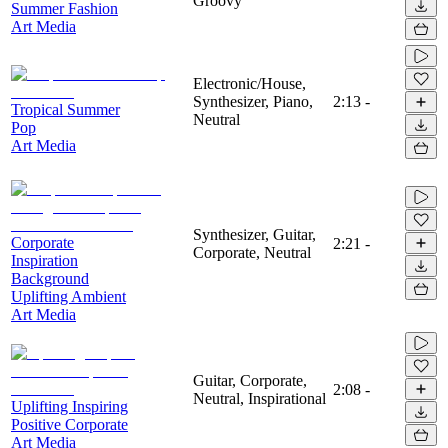
Groovy
Summer Fashion
Art Media
Electronic/House,
Synthesizer, Piano,
2:13
-
Tropical Summer
Neutral
Pop
Art Media
Synthesizer, Guitar,
Corporate
2:21
-
Corporate, Neutral
Inspiration
Background
Uplifting Ambient
Art Media
Guitar, Corporate,
2:08
-
Neutral, Inspirational
Uplifting Inspiring
Positive Corporate
Art Media