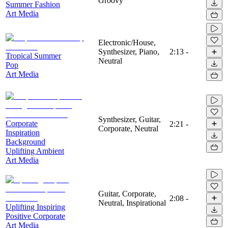
Groovy
Summer Fashion
Art Media
Electronic/House,
Synthesizer, Piano,
2:13
-
Tropical Summer
Neutral
Pop
Art Media
Synthesizer, Guitar,
Corporate
2:21
-
Corporate, Neutral
Inspiration
Background
Uplifting Ambient
Art Media
Guitar, Corporate,
2:08
-
Neutral, Inspirational
Uplifting Inspiring
Positive Corporate
Art Media