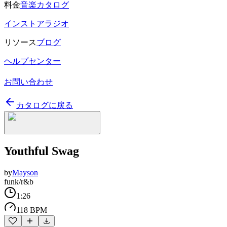
料金
音楽カタログ
インストアラジオ
リソース
ブログ
ヘルプセンター
お問い合わせ
カタログに戻る
Youthful Swag
by
Mayson
funk/r&b
1:26
118 BPM