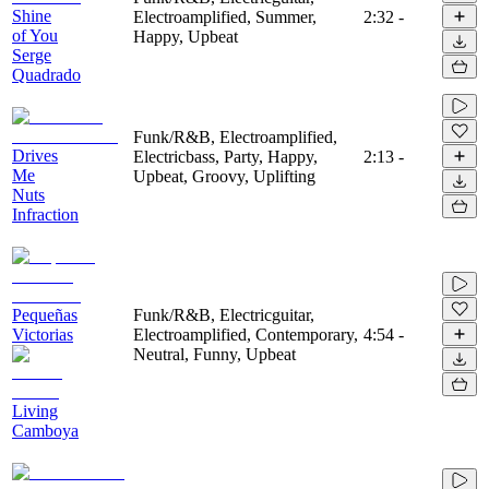
Shine
Electroamplified, Summer,
2:32
-
of You
Happy, Upbeat
Serge
Quadrado
Funk/R&B, Electroamplified,
Drives
Electricbass, Party, Happy,
2:13
-
Me
Upbeat, Groovy, Uplifting
Nuts
Infraction
Pequeñas
Funk/R&B, Electricguitar,
Victorias
Electroamplified, Contemporary,
4:54
-
Neutral, Funny, Upbeat
Living
Camboya