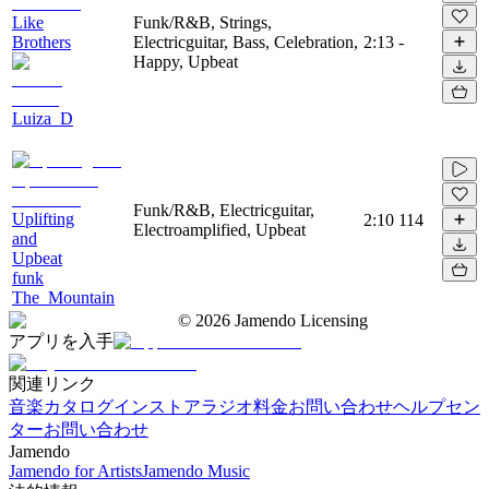
Like
Funk/R&B, Strings,
Brothers
Electricguitar, Bass, Celebration,
2:13
-
Happy, Upbeat
Luiza_D
Funk/R&B, Electricguitar,
Uplifting
2:10
114
Electroamplified, Upbeat
and
Upbeat
funk
The_Mountain
©
2026
Jamendo Licensing
アプリを入手
関連リンク
音楽カタログ
インストアラジオ
料金
お問い合わせ
ヘルプセン
ター
お問い合わせ
Jamendo
Jamendo for Artists
Jamendo Music