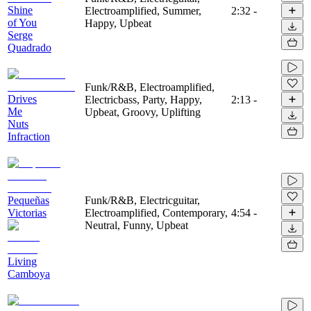
Shine
Electroamplified, Summer,
2:32
-
of You
Happy, Upbeat
Serge
Quadrado
Funk/R&B, Electroamplified,
Drives
Electricbass, Party, Happy,
2:13
-
Me
Upbeat, Groovy, Uplifting
Nuts
Infraction
Pequeñas
Funk/R&B, Electricguitar,
Victorias
Electroamplified, Contemporary,
4:54
-
Neutral, Funny, Upbeat
Living
Camboya