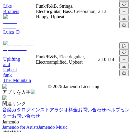
Like
Funk/R&B, Strings,
Brothers
Electricguitar, Bass, Celebration,
2:13
-
Happy, Upbeat
Luiza_D
Funk/R&B, Electricguitar,
Uplifting
2:10
114
Electroamplified, Upbeat
and
Upbeat
funk
The_Mountain
©
2026
Jamendo Licensing
アプリを入手
関連リンク
音楽カタログ
インストアラジオ
料金
お問い合わせ
ヘルプセン
ター
お問い合わせ
Jamendo
Jamendo for Artists
Jamendo Music