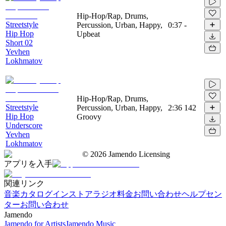
Hip-Hop/Rap, Drums,
Streetstyle
Percussion, Urban, Happy,
0:37
-
Hip Hop
Upbeat
Short 02
Yevhen
Lokhmatov
Hip-Hop/Rap, Drums,
Streetstyle
Percussion, Urban, Happy,
2:36
142
Hip Hop
Groovy
Underscore
Yevhen
Lokhmatov
©
2026
Jamendo Licensing
アプリを入手
関連リンク
音楽カタログ
インストアラジオ
料金
お問い合わせ
ヘルプセン
ター
お問い合わせ
Jamendo
Jamendo for Artists
Jamendo Music