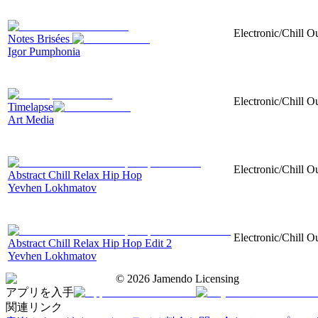
Electronic/Chill O
Notes Brisées
Igor Pumphonia
Electronic/Chill Ou
Timelapse
Art Media
Electronic/Chill O
Abstract Chill Relax Hip Hop
Yevhen Lokhmatov
Electronic/Chill O
Abstract Chill Relax Hip Hop Edit 2
Yevhen Lokhmatov
©
2026
Jamendo Licensing
アプリを入手
関連リンク