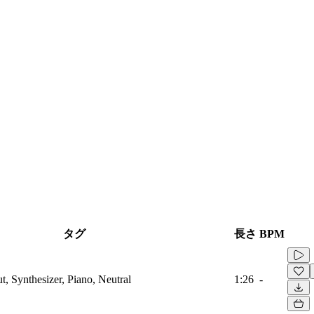
タグ
長さ
BPM
t, Synthesizer, Piano, Neutral
1:26
-