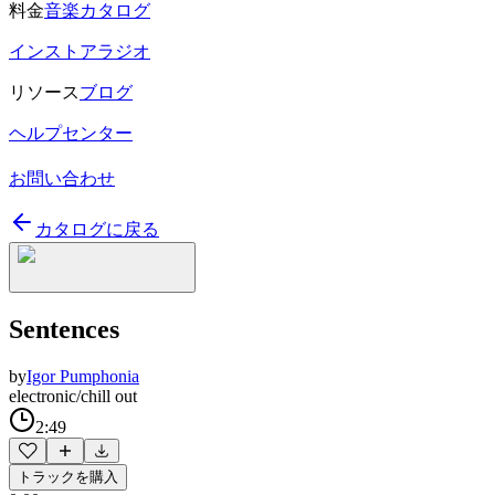
料金
音楽カタログ
インストアラジオ
リソース
ブログ
ヘルプセンター
お問い合わせ
カタログに戻る
Sentences
by
Igor Pumphonia
electronic/chill out
2:49
トラックを購入