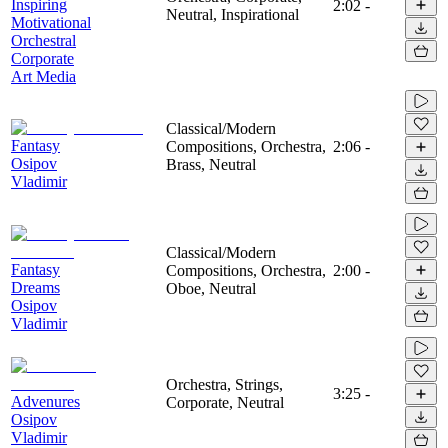
Inspiring
2:02
-
Neutral, Inspirational
Motivational
Orchestral
Corporate
Art Media
Classical/Modern
Fantasy
Compositions, Orchestra,
2:06
-
Osipov
Brass, Neutral
Vladimir
Classical/Modern
Fantasy
Compositions, Orchestra,
2:00
-
Dreams
Oboe, Neutral
Osipov
Vladimir
Orchestra, Strings,
3:25
-
Advenures
Corporate, Neutral
Osipov
Vladimir