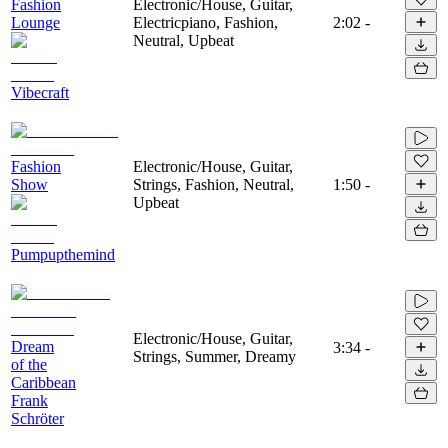
Fashion
Electronic/House, Guitar,
Lounge
Electricpiano, Fashion,
2:02
-
Neutral, Upbeat
Vibecraft
Fashion
Electronic/House, Guitar,
Show
Strings, Fashion, Neutral,
1:50
-
Upbeat
Pumpupthemind
Electronic/House, Guitar,
Dream
3:34
-
Strings, Summer, Dreamy
of the
Caribbean
Frank
Schröter