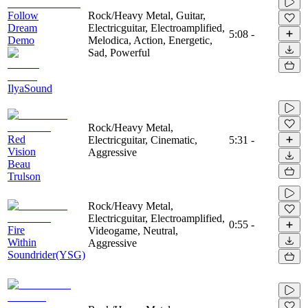
Follow
Rock/Heavy Metal, Guitar,
Dream
Electricguitar, Electroamplified,
5:08
-
Demo
Melodica, Action, Energetic,
Sad, Powerful
IlyaSound
Rock/Heavy Metal,
Red
Electricguitar, Cinematic,
5:31
-
Vision
Aggressive
Beau
Trulson
Rock/Heavy Metal,
Electricguitar, Electroamplified,
0:55
-
Fire
Videogame, Neutral,
Within
Aggressive
Soundrider(YSG)