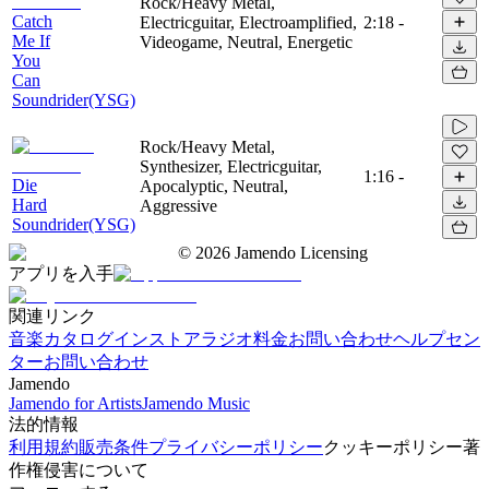
Rock/Heavy Metal,
Catch
Electricguitar, Electroamplified,
2:18
-
Me If
Videogame, Neutral, Energetic
You
Can
Soundrider(YSG)
Rock/Heavy Metal,
Synthesizer, Electricguitar,
1:16
-
Die
Apocalyptic, Neutral,
Hard
Aggressive
Soundrider(YSG)
©
2026
Jamendo Licensing
アプリを入手
関連リンク
音楽カタログ
インストアラジオ
料金
お問い合わせ
ヘルプセン
ター
お問い合わせ
Jamendo
Jamendo for Artists
Jamendo Music
法的情報
利用規約
販売条件
プライバシーポリシー
クッキーポリシー
著
作権侵害について