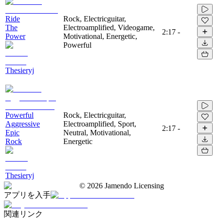
Ride
Rock, Electricguitar,
The
Electroamplified, Videogame,
2:17
-
Power
Motivational, Energetic,
Powerful
Thesieryj
Powerful
Rock, Electricguitar,
Aggressive
Electroamplified, Sport,
2:17
-
Epic
Neutral, Motivational,
Rock
Energetic
Thesieryj
©
2026
Jamendo Licensing
アプリを入手
関連リンク