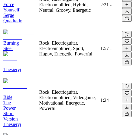
Force
Electroamplified, Hybrid,
2:21
-
Yourself
Neutral, Groovy, Energetic
Serge
Quadrado
Burning
Rock, Electricguitar,
Steel
Electroamplified, Sport,
1:57
-
Happy, Energetic, Powerful
Thesieryj
Rock, Electricguitar,
Ride
Electroamplified, Videogame,
1:24
-
The
Motivational, Energetic,
Power
Powerful
Short
Version
Thesieryj