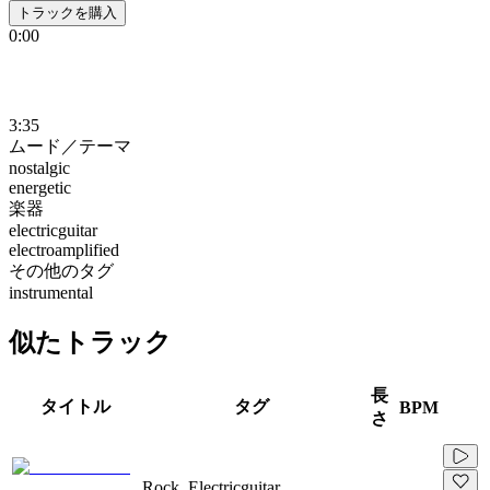
トラックを購入
0:00
3:35
ムード／テーマ
nostalgic
energetic
楽器
electricguitar
electroamplified
その他のタグ
instrumental
似たトラック
長
タイトル
タグ
BPM
さ
Rock, Electricguitar,