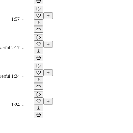
1:57
-
werful
2:17
-
werful
1:24
-
1:24
-