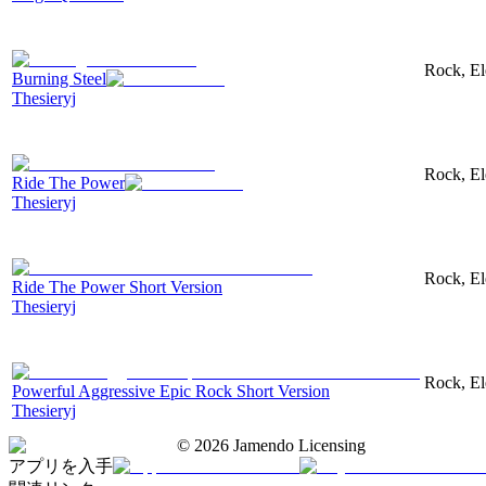
Rock, El
Burning Steel
Thesieryj
Rock, El
Ride The Power
Thesieryj
Rock, El
Ride The Power Short Version
Thesieryj
Rock, Ele
Powerful Aggressive Epic Rock Short Version
Thesieryj
©
2026
Jamendo Licensing
アプリを入手